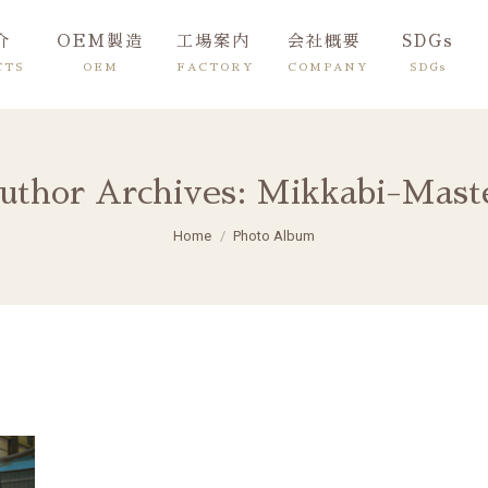
介
OEM製造
工場案内
会社概要
SDGs
CTS
OEM
FACTORY
COMPANY
SDGs
uthor Archives:
Mikkabi-Mast
You are here:
Home
Photo Album