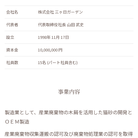
会社名
株式会社 三ヶ日ガーデン
代表者
代表取締役社長 山田 武史
設立
1998年 11月 17日
資本金
10,000,000 円
社員数
15名 (パート社員含む)
事業内容
製造業として、産業廃棄物の木屑を活用した猫砂の開発と
ＯＥＭ製造
産業廃棄物収集運搬の認可及び廃棄物処理業の認可を取得