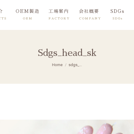
介
OEM製造
工場案内
会社概要
SDGs
CTS
OEM
FACTORY
COMPANY
SDGs
Sdgs_head_sk
You are here:
Home
sdgs_…