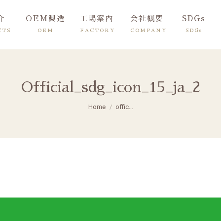
介
OEM製造
工場案内
会社概要
SDGs
CTS
OEM
FACTORY
COMPANY
SDGs
Official_sdg_icon_15_ja_2
You are here:
Home
offic…