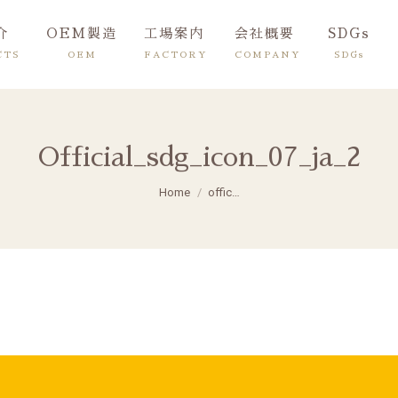
介
OEM製造
工場案内
会社概要
SDGs
CTS
OEM
FACTORY
COMPANY
SDGs
Official_sdg_icon_07_ja_2
You are here:
Home
offic…