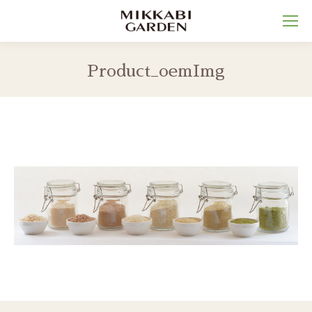
Product_oemImg
You are here: