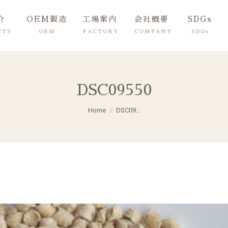
介
OEM製造
工場案内
会社概要
SDGs
CTS
OEM
FACTORY
COMPANY
SDGs
DSC09550
You are here:
Home
DSC09…