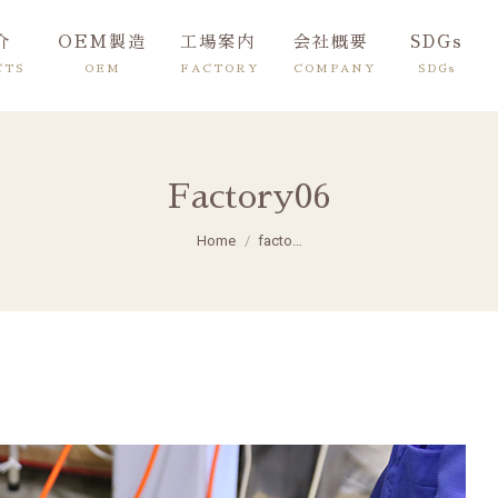
介
OEM製造
工場案内
会社概要
SDGs
CTS
OEM
FACTORY
COMPANY
SDGs
Factory06
You are here:
Home
facto…