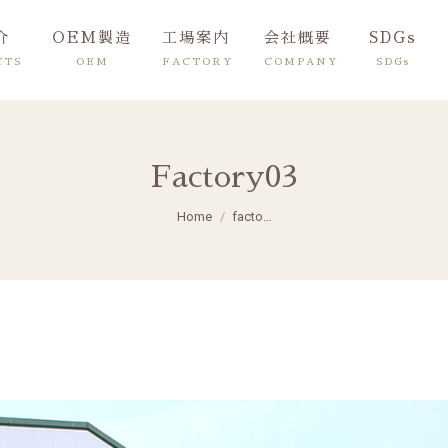
介
OEM製造
工場案内
会社概要
SDGs
CTS
OEM
FACTORY
COMPANY
SDGs
Factory03
You are here:
Home
facto…