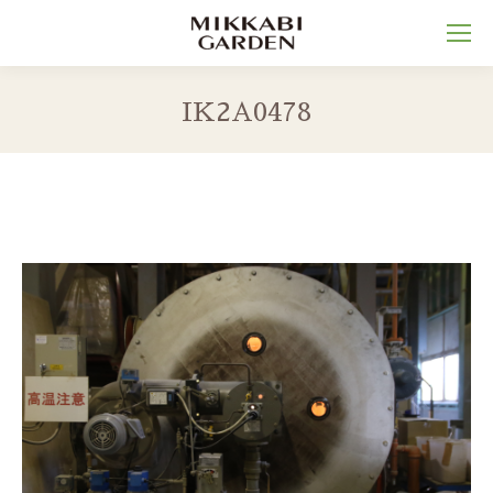
IK2A0478
You are here: